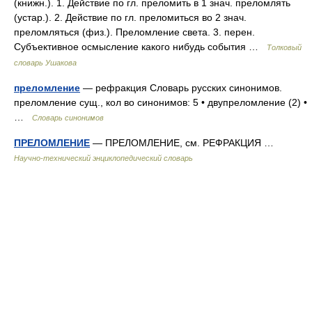
(книжн.). 1. Действие по гл. преломить в 1 знач. преломлять
(устар.). 2. Действие по гл. преломиться во 2 знач.
преломляться (физ.). Преломление света. 3. перен.
Субъективное осмысление какого нибудь события …
Толковый
словарь Ушакова
преломление
— рефракция Словарь русских синонимов.
преломление сущ., кол во синонимов: 5 • двупреломление (2) •
…
Словарь синонимов
ПРЕЛОМЛЕНИЕ
— ПРЕЛОМЛЕНИЕ, см. РЕФРАКЦИЯ …
Научно-технический энциклопедический словарь