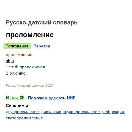
Русско-датский словарь
преломление
Толкование
Перевод
преломление
sb
n
1
vs
till
преломиться
2 brydning.
Русско-датский словарь
.
2013
.
Игры ⚽
Поможем сделать НИР
Синонимы
:
двупреломление
,
диаклазис
,
звукопреломление
,
рефракция
,
светопреломление