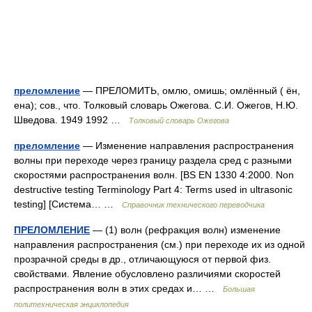
преломление
— ПРЕЛОМИТЬ, омлю, омишь; омлённый ( ён,
ена); сов., что. Толковый словарь Ожегова. С.И. Ожегов, Н.Ю.
Шведова. 1949 1992 …
Толковый словарь Ожегова
преломление
— Изменение направления распространения
волны при переходе через границу раздела сред с разными
скоростями распространения волн. [BS EN 1330 4:2000. Non
destructive testing Terminology Part 4: Terms used in ultrasonic
testing] [Система… …
Справочник технического переводчика
ПРЕЛОМЛЕНИЕ
— (1) волн (рефракция волн) изменение
направления распространения (см.) при переходе их из одной
прозрачной среды в др., отличающуюся от первой физ.
свойствами. Явление обусловлено различиями скоростей
распространения волн в этих средах и… …
Большая
политехническая энциклопедия