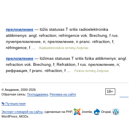
преломление
— lūžis statusas T sritis radioelektronika
atitikmenys: angl. refraction; refringence vok. Brechung, f rus.
лучепреломление, n; преломление, n pranc. réfraction, f;
réfringence, f …
Radioelektronikos terminų žodynas
преломление
— lūžimas statusas T sritis fizika atitikmenys: angl.
refraction vok. Brechung, f; Refraktion, f rus. преломление, n;
рефракция, f pranc. réfraction, f …
Fizikos terminų žodynas
© Академик, 2000-2026
18+
Обратная связь:
Техподдержка
,
Реклама на сайте
👣 Путешествия
Экспорт словарей на сайты
, сделанные на PHP,
Joomla,
Drupal,
WordPress, MODx.