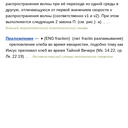
распространения волны при её переходе из одной среды в
другую, отличающуюся от первой значением скорости v
распространения волны (соответственно v1 и v2). При этом
выполняются следующие 2 закона П. (см. рис.): а)… …
Большой энциклопедический политехнический словарь
Преломление
— ♦ (ENG fraction) (лат. fractio разламывание)
преломление хлеба во время евхаристии, подобно тому как
Иисус преломил хлеб во время Тайной Вечери (Мк. 14:22; ср.
Лк. 22:19) …
Вестминстерский словарь теологических терминов